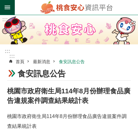
跳到主要內容區塊
:::
進
階
搜
尋
:::
:::
首頁
最新消息
食安訊息公告
業
者
食安訊息公告
登
錄
桃園市政府衛生局114年8月份辦理食品廣
專
區
告違規案件調查結果統計表
受
桃園市政府衛生局114年8月份辦理食品廣告違規案件調
影
查結果統計表
響
油