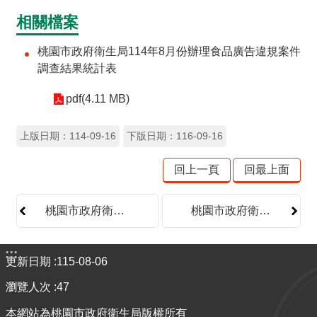
品
相關檔案
事
件
桃園市政府衛生局114年8月份辦理食品廣告違規案件
專
調查結果統計表
區
pdf(4.11 MB)
最
新
上版日期：114-09-16
下版日期：116-09-16
消
息
回上一頁
回最上面
食
品
桃園市政府衛生局114年9月食品抽驗合格名單
桃園市政府衛生局114年8月份食品(健康食品)標示違規案件調查結果統計表
業
者
:::
專
更新日期
115-08-06
區
瀏覽人次
47
食
本網站為桃園市政府衛生局版權所有