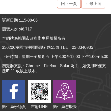
材
回上一頁
回最上面
揭
露
:::
專
更新日期
115-08-06
區
瀏覽人次
46,717
查
本網站為桃園市政府衛生局版權所有
驗
330206桃園市桃園區縣府路55號 TEL：03-3340935
結
果
上班時間：星期一至星期五 上午8:00至12:00 下午1:00至5:00
專
瀏覽器支援：Chrome、Firefox、Safari為主，如使用IE僅支
區
援IE 11 或以上版本。
食
品
資
訊
專
衛生局粉絲頁
市府LINE
衛生局怎麼去
區