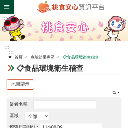
跳到主要內容區塊
:::
進
階
搜
尋
:::
:::
首頁
查驗結果專區
📋食品環境衛生稽查
業
者
📋食品環境衛生稽查
登
錄
專
區
受
影
響
油