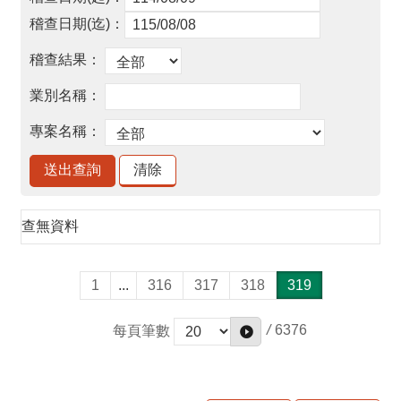
品
事
件
專
區
最
新
消
息
查無資料
食
品
業
1
...
316
317
318
319
者
專
/
6376
每頁筆數
區
食