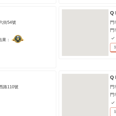
Q
六街54號
門
門
結果：
Q
路110號
門
門