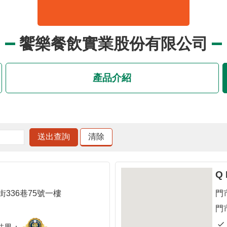
饗樂餐飲實業股份有限公司
產品介紹
Q
336巷75號一樓
門
門