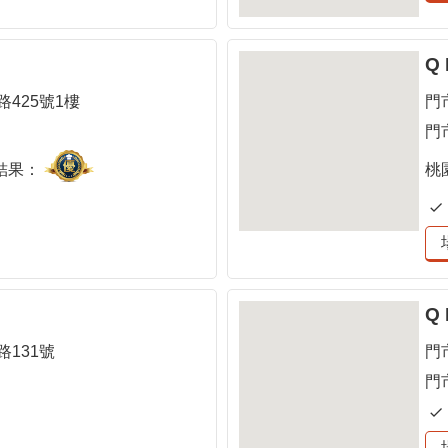
Q
425號1樓
門
門
結果：
桃
Q
131號
門
門