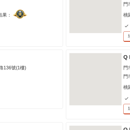
門
結果：
桃
Q
36號(1樓)
門
門
桃
Q