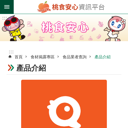
跳到主要內容區塊
:::
進
階
搜
尋
:::
首頁
食材揭露專區
食品業者查詢
產品介紹
業
者
產品介紹
登
錄
專
區
受
影
響
油