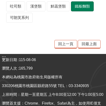
材
吐司類
漢堡類
鮮蔬堡類
鐵板麵類
揭
露
可朗芙系列
專
區
查
驗
回上一頁
回最上面
結
果
:::
專
更新日期
115-08-06
區
瀏覽人次
165,799
食
本網站為桃園市政府衛生局版權所有
品
330206桃園市桃園區縣府路55號 TEL：03-3340935
資
訊
上班時間：星期一至星期五 上午8:00至12:00 下午1:00至5:00
專
區
瀏覽器支援：Chrome、Firefox、Safari為主，如使用IE僅支