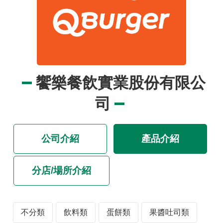
品
事
件
專
區
最
饗樂餐飲實業股份有限公
新
消
司
息
食
公司介紹
產品介紹
品
業
者
分店/場所介紹
專
區
不分類
飲料類
蛋餅類
果醬吐司類
食