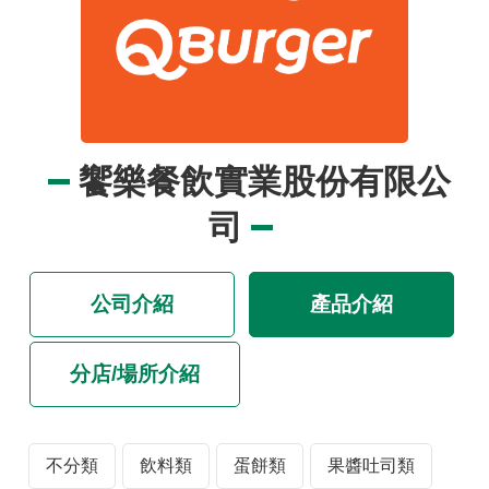
品
事
件
專
區
最
饗樂餐飲實業股份有限公
新
消
司
息
食
公司介紹
產品介紹
品
業
者
分店/場所介紹
專
區
不分類
飲料類
蛋餅類
果醬吐司類
食