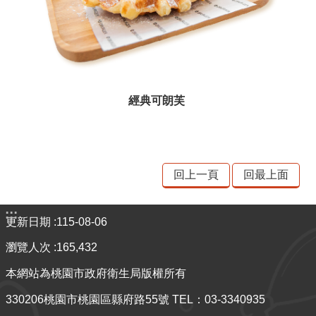
開
放
宣
告
網
經典可朗芙
站
安
全
政
回上一頁
回最上面
策
隱
:::
更新日期
115-08-06
私
權
瀏覽人次
165,432
政
本網站為桃園市政府衛生局版權所有
策
330206桃園市桃園區縣府路55號 TEL：03-3340935