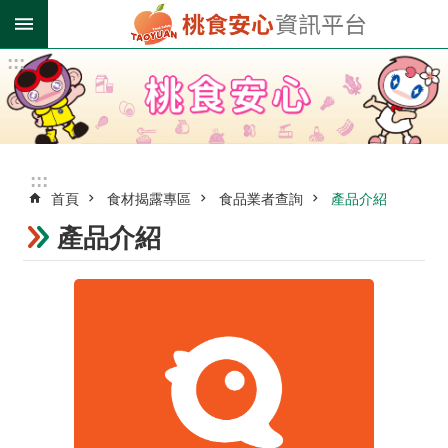
跳到主要內容區塊
:::
進
階
搜
尋
:::
首頁
食材揭露專區
食品業者查詢
產品介紹
業
者
產品介紹
登
錄
專
區
受
影
響
油