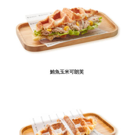
首
頁
桃
園
市
政
府
意
見
鮪魚玉米可朗芙
回
饋
政
府
網
站
資
料