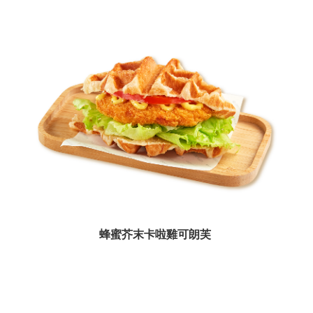
桃
食
安
心
專
欄
常
用
連
結
網
蜂蜜芥末卡啦雞可朗芙
站
導
覽
回