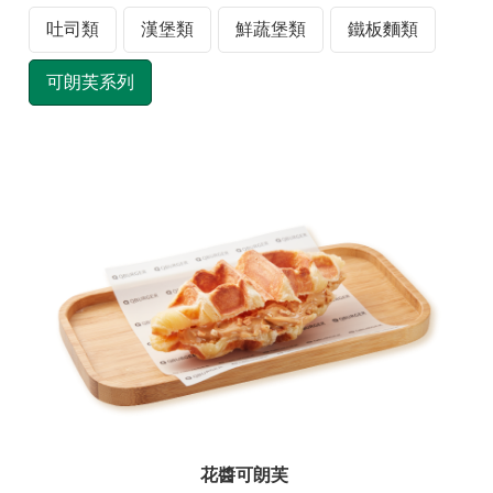
材
吐司類
漢堡類
鮮蔬堡類
鐵板麵類
揭
露
可朗芙系列
專
區
查
驗
結
果
專
區
食
品
資
訊
專
花醬可朗芙
區