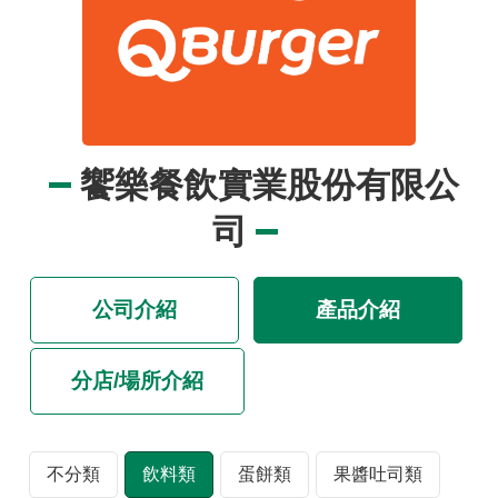
品
事
件
專
區
最
饗樂餐飲實業股份有限公
新
消
司
息
食
公司介紹
產品介紹
品
業
者
分店/場所介紹
專
區
不分類
飲料類
蛋餅類
果醬吐司類
食