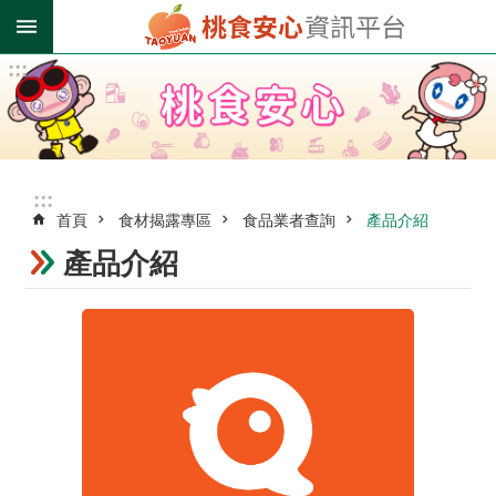
跳到主要內容區塊
:::
進
階
搜
尋
:::
首頁
食材揭露專區
食品業者查詢
產品介紹
業
者
產品介紹
登
錄
專
區
受
影
響
油