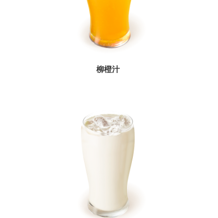
開
放
宣
告
網
柳橙汁
站
安
全
政
策
隱
私
權
政
策