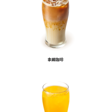
首
頁
桃
園
市
政
府
意
見
拿鐵咖啡
回
饋
政
府
網
站
資
料