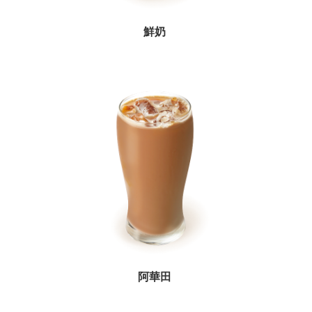
鮮奶
阿華田