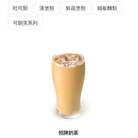
材
吐司類
漢堡類
鮮蔬堡類
鐵板麵類
揭
露
可朗芙系列
專
區
查
驗
結
果
專
區
食
品
資
訊
專
招牌奶茶
區