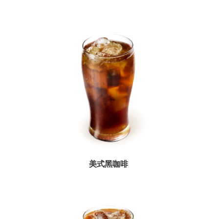
桃
食
安
心
專
欄
常
用
連
結
網
美式黑咖啡
站
導
覽
回