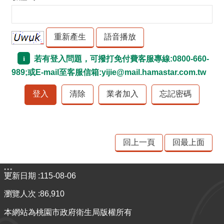
品
事
件
專
區
若有登入問題，可撥打免付費客服專線:0800-660-
989;或E-mail至客服信箱:yijie@mail.hamastar.com.tw
最
新
消
息
食
回上一頁
回最上面
品
業
:::
者
更新日期
115-08-06
專
瀏覽人次
86,910
區
本網站為桃園市政府衛生局版權所有
食