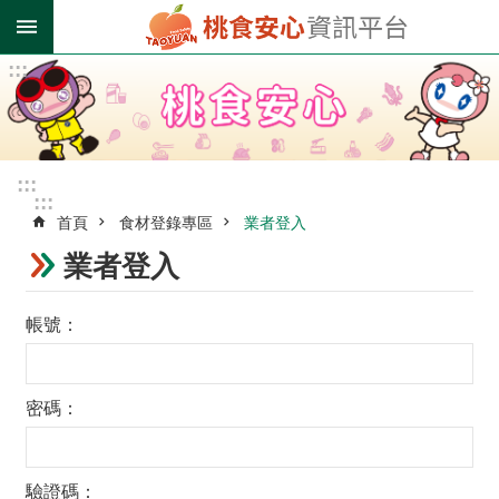
跳到主要內容區塊
:::
進
階
搜
尋
:::
:::
首頁
食材登錄專區
業者登入
業
者
業者登入
登
錄
帳號
專
區
受
密碼
影
響
油
驗證碼