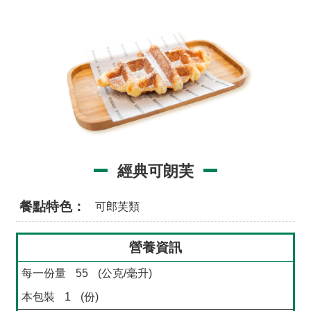
品
事
件
專
區
最
新
消
息
經典可朗芙
食
品
餐點特色
可郎芙類
業
者
營養資訊
專
區
每一份量
55
(公克/毫升)
本包裝
1
(份)
食