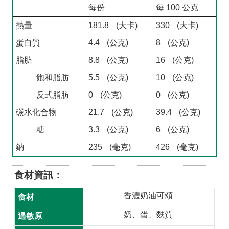
材
每份
每 100 公克
揭
熱量
181.8
(大卡)
330
(大卡)
露
專
蛋白質
4.4
(公克)
8
(公克)
區
脂肪
8.8
(公克)
16
(公克)
查
飽和脂肪
5.5
(公克)
10
(公克)
驗
反式脂肪
0
(公克)
0
(公克)
結
碳水化合物
21.7
(公克)
39.4
(公克)
果
專
糖
3.3
(公克)
6
(公克)
區
鈉
235
(毫克)
426
(毫克)
食
品
食材資訊
資
香濃奶油可頌
訊
專
奶、蛋、麩質
區