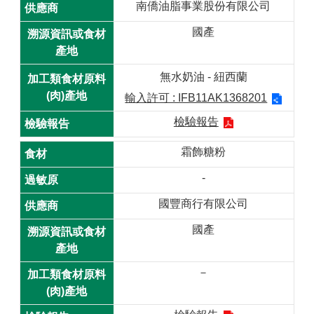
南僑油脂事業股份有限公司
桃
國產
食
安
心
無水奶油 - 紐西蘭
專
輸入許可 : IFB11AK1368201
欄
檢驗報告
常
霜飾糖粉
用
連
-
結
國豐商行有限公司
網
國產
站
導
覽
－
回