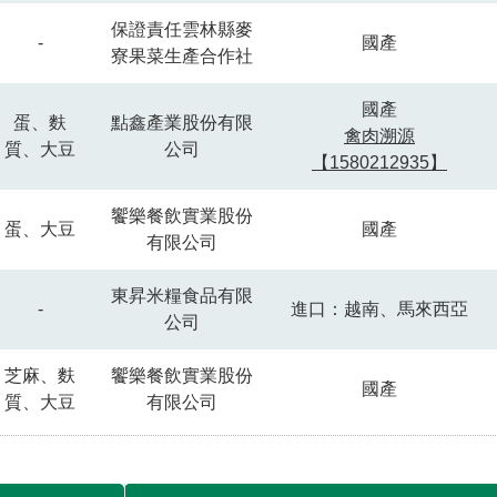
保證責任雲林縣麥
-
國產
寮果菜生產合作社
國產
蛋、麩
點鑫產業股份有限
禽肉溯源
質、大豆
公司
【1580212935】
饗樂餐飲實業股份
蛋、大豆
國產
有限公司
東昇米糧食品有限
-
進口：越南、馬來西亞
公司
芝麻、麩
饗樂餐飲實業股份
國產
質、大豆
有限公司