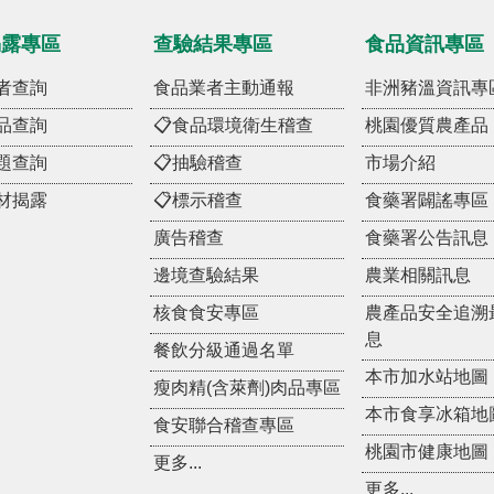
揭露專區
查驗結果專區
食品資訊專區
者查詢
食品業者主動通報
非洲豬溫資訊專
品查詢
📋食品環境衛生稽查
桃園優質農產品
題查詢
📋抽驗稽查
市場介紹
材揭露
📋標示稽查
食藥署闢謠專區
廣告稽查
食藥署公告訊息
邊境查驗結果
農業相關訊息
核食食安專區
農產品安全追溯
息
餐飲分級通過名單
本市加水站地圖
瘦肉精(含萊劑)肉品專區
本市食享冰箱地
食安聯合稽查專區
桃園市健康地圖
更多...
更多...