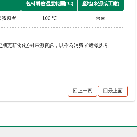
包材耐熱溫度範圍(°C)
產地(來源或工廠)
塑膠類者
100 ℃
台南
期更新食(包)材來源資訊，以作為消費者選擇參考。
回上一頁
回最上面