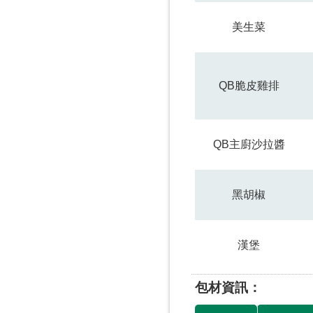
美生菜
QB脆皮雞排
QB主廚沙拉醬
黑胡椒
漢堡
包材資訊