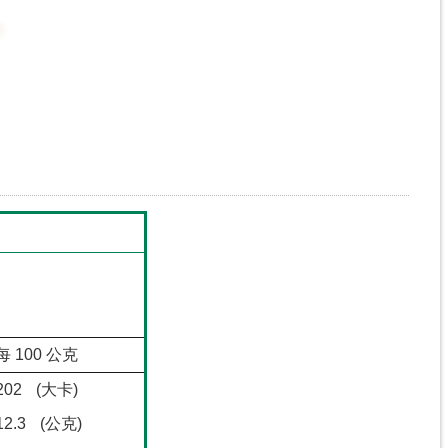
每 100 公克
202
(大卡)
12.3
(公克)