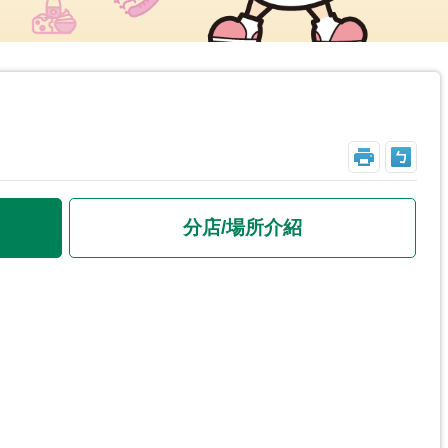
_
分店/場所介紹