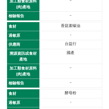
－
首
頁
－
桃
園
香菇素蠔油
市
-
政
府
台益行
意
國產
見
回
－
饋
政
－
府
網
酵母粉
站
-
資
料