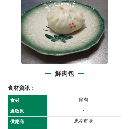
品
事
件
專
區
最
新
消
息
鮮肉包
食
品
食材資訊
業
者
豬肉
專
-
區
忠孝市場
食