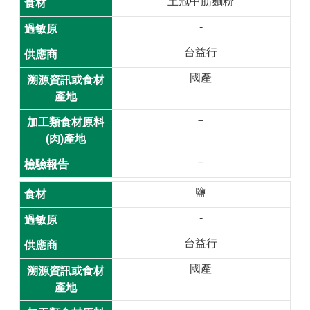
王冠中筋麵粉
桃
-
食
台益行
安
心
國產
專
欄
－
常
用
－
連
結
鹽
-
網
站
台益行
導
國產
覽
回