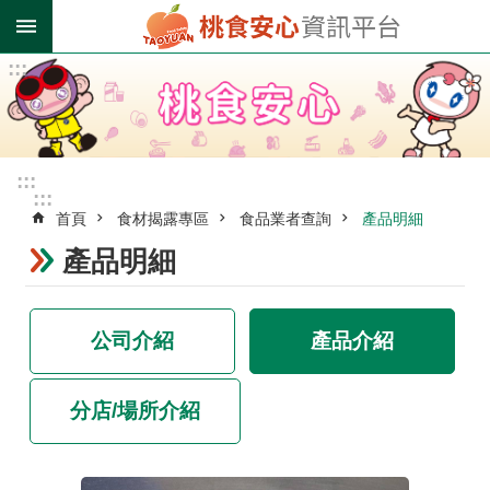
跳到主要內容區塊
:::
進
階
搜
尋
:::
:::
首頁
食材揭露專區
食品業者查詢
產品明細
業
者
產品明細
登
錄
專
公司介紹
產品介紹
區
受
分店/場所介紹
影
響
油