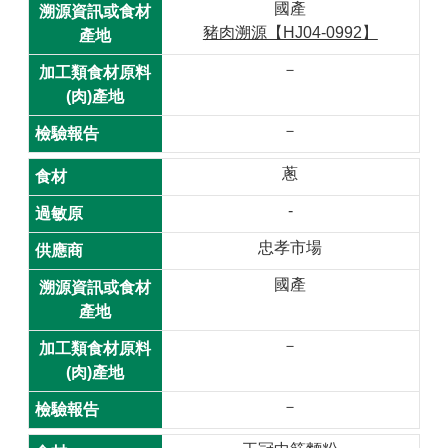
國產
材
豬肉溯源【HJ04-0992】
揭
露
－
專
區
－
查
蔥
驗
結
-
果
專
忠孝市場
區
國產
食
品
－
資
訊
－
專
區