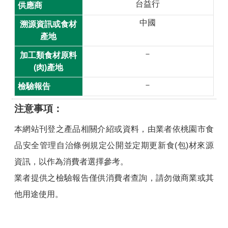
台益行
開
中國
放
宣
告
－
網
站
－
安
全
注意事項
政
本網站刊登之產品相關介紹或資料，由業者依桃園市食
策
品安全管理自治條例規定公開並定期更新食(包)材來源
隱
資訊，以作為消費者選擇參考。
私
權
業者提供之檢驗報告僅供消費者查詢，請勿做商業或其
政
他用途使用。
策