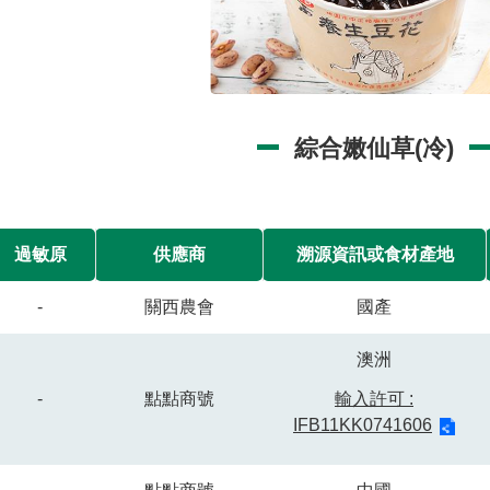
綜合嫩仙草(冷)
過敏原
供應商
溯源資訊或食材產地
-
關西農會
國產
澳洲
-
點點商號
輸入許可 :
IFB11KK0741606