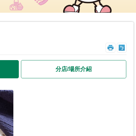
_
分店/場所介紹