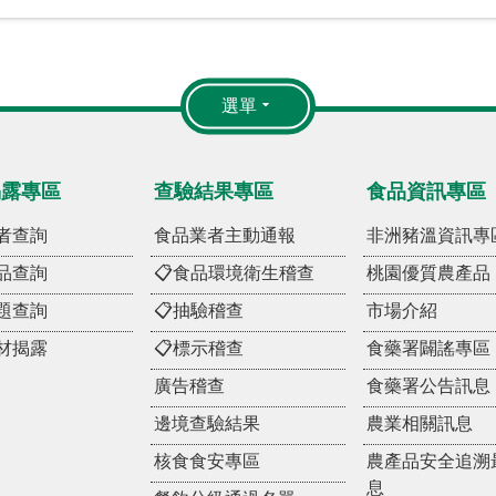
選單
揭露專區
查驗結果專區
食品資訊專區
者查詢
食品業者主動通報
非洲豬溫資訊專
品查詢
📋食品環境衛生稽查
桃園優質農產品
題查詢
📋抽驗稽查
市場介紹
材揭露
📋標示稽查
食藥署闢謠專區
廣告稽查
食藥署公告訊息
邊境查驗結果
農業相關訊息
核食食安專區
農產品安全追溯
息