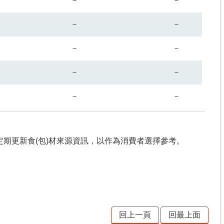
－
－
－
－
－
－
－
－
－
－
期更新食(包)材來源資訊，以作為消費者選擇參考。
回上一頁
回最上面