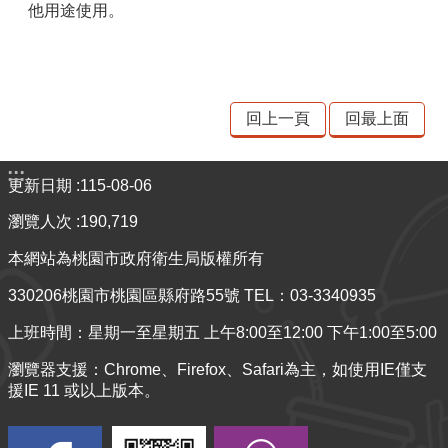
他用途使用。
開
放
宣
告
回上一頁
回最上面
網
站
:::
安
更新日期
115-08-06
全
瀏覽人次
190,719
政
策
本網站為桃園市政府衛生局版權所有
330206桃園市桃園區縣府路55號 TEL：03-3340935
隱
私
上班時間：星期一至星期五 上午8:00至12:00 下午1:00至5:00
權
瀏覽器支援：Chrome、Firefox、Safari為主，如使用IE僅支
政
援IE 11 或以上版本。
策