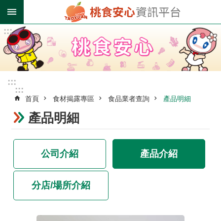
跳到主要內容區塊
:::
進
階
搜
尋
:::
:::
首頁
食材揭露專區
食品業者查詢
產品明細
業
者
產品明細
登
錄
專
公司介紹
產品介紹
區
受
分店/場所介紹
影
響
油