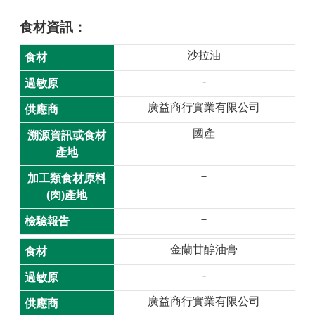
材
揭
食材資訊
露
沙拉油
專
區
-
查
廣益商行實業有限公司
驗
國產
結
果
專
－
區
－
食
品
金蘭甘醇油膏
資
訊
-
專
廣益商行實業有限公司
區