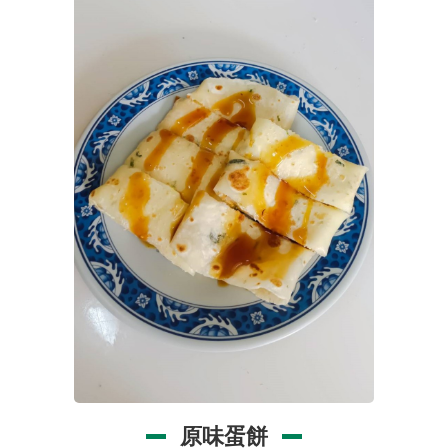
品
事
件
專
區
最
新
消
息
食
品
業
者
專
區
原味蛋餅
食