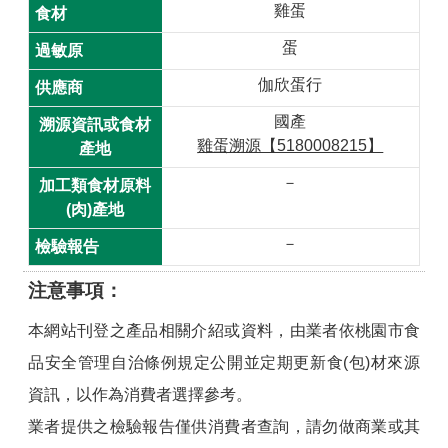
首
雞蛋
頁
蛋
桃
伽欣蛋行
園
市
國產
政
雞蛋溯源【5180008215】
府
－
意
見
－
回
饋
注意事項
政
本網站刊登之產品相關介紹或資料，由業者依桃園市食
府
品安全管理自治條例規定公開並定期更新食(包)材來源
網
資訊，以作為消費者選擇參考。
站
資
業者提供之檢驗報告僅供消費者查詢，請勿做商業或其
料