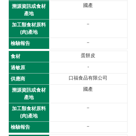
國產
桃
食
－
安
心
專
－
欄
蛋餅皮
常
-
用
連
口福食品有限公司
結
國產
網
站
－
導
覽
－
回