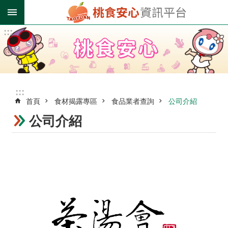
跳到主要內容區塊
:::
進
階
搜
尋
:::
首頁
食材揭露專區
食品業者查詢
公司介紹
業
者
公司介紹
登
錄
專
區
受
影
響
油