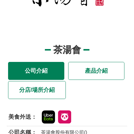
品
事
件
專
區
最
茶湯會
新
消
息
公司介紹
產品介紹
食
品
分店/場所介紹
業
者
專
區
美食外送
食
公司名稱
茶湯會股份有限公司()