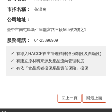
材
揭
市招名稱
茶湯會
露
公司地址
專
區
臺中市南屯區新生里龍富路三段565號2樓之1
查
服務電話
04-23896909
驗
結
有導入HACCP自主管理精神(含強制性及自願性)
果
有建立原材料來源及產品流向管理制度
專
區
有依「食品業者投保產品責任保險」投保
食
品
資
訊
回上一頁
回最上面
專
區
:::