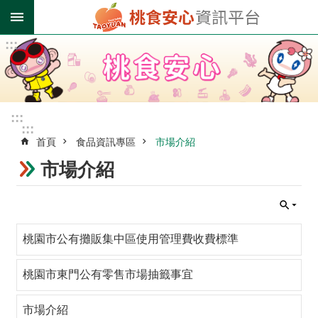
跳到主要內容區塊
:::
進
階
搜
尋
:::
:::
首頁
食品資訊專區
市場介紹
業
者
市場介紹
登
錄
專
區
桃園市公有攤販集中區使用管理費收費標準
受
影
桃園市東門公有零售市場抽籤事宜
響
油
市場介紹