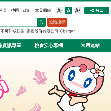
首頁
桃園市政府
意見回饋
進階搜尋
可不可熟成紅茶
家福股份有限公司
Qbergar
品資訊專區
桃食安心專欄
常用連結