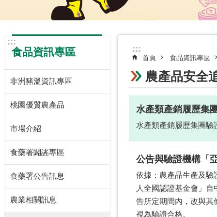
:::
:::
食品資訊專區
首頁
食品資訊專區
農產品安全
非洲豬溫資訊專區
桃園優質農產品
水產類產銷履歷集
水產類產銷履歷集團驗
市場介紹
食藥署闢謠專區
依據：農產品生產及驗
食藥署公告訊息
人全國認證基金會」自
農業相關訊息
告所定期間內，改與其
視為驗證合格。