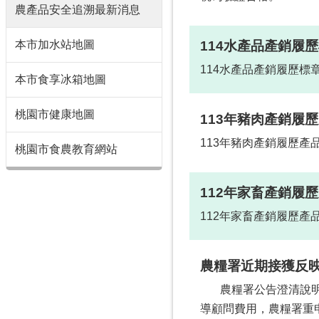
農產品安全追溯最新消息
本市加水站地圖
114水產品產銷履
114水產品產銷履歷標
本市食享冰箱地圖
桃園市健康地圖
113年豬肉產銷履
113年豬肉產銷履歷產
桃園市食農教育網站
112年家畜產銷履
112年家畜產銷履歷產
農糧署公告澄清說明，
導顧問費用，農糧署重