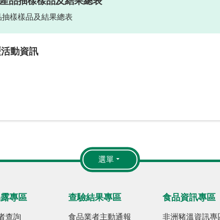
歷產品抽樣樣品及結果總表
品抽樣樣品及結果總表
歷活動資訊
選單
揭露專區
查驗結果專區
食品資訊專區
者查詢
食品業者主動通報
非洲豬溫資訊專