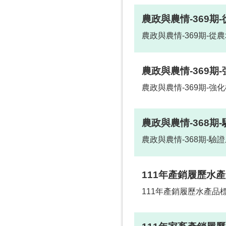
農政與農情-369
農政與農情-369期-
農政與農情-369
農政與農情-369期-
農政與農情-368
農政與農情-368期-
111年產銷履歷水
111年產銷履歷水產品