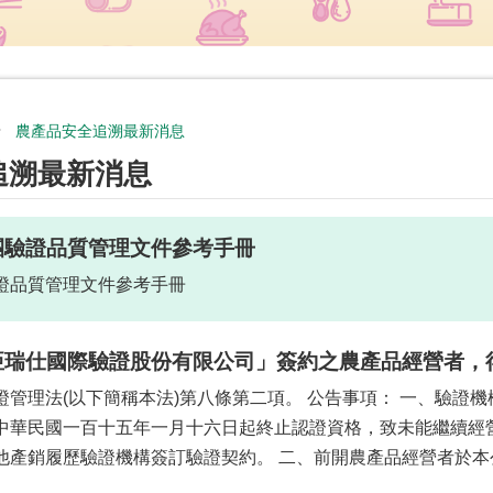
農產品安全追溯最新消息
追溯最新消息
團驗證品質管理文件參考手冊
證品質管理文件參考手冊
證管理法(以下簡稱本法)第八條第二項。 公告事項： 一、驗證
中華民國一百十五年一月十六日起終止認證資格，致未能繼續經
他產銷履歷驗證機構簽訂驗證契約。 二、前開農產品經營者於