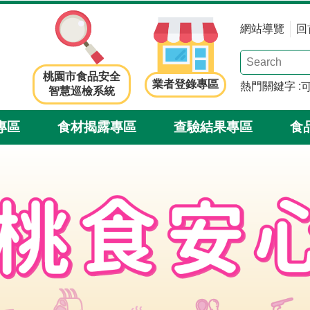
網站導覽
回
桃園市食品安全
業者登錄專區
熱門關鍵字
智慧巡檢系統
專區
食材揭露專區
查驗結果專區
食