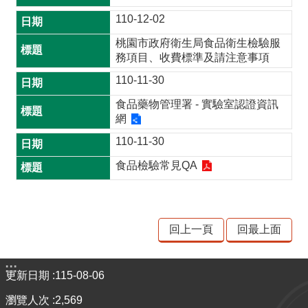
品
110-12-02
事
件
桃園市政府衛生局食品衛生檢驗服
專
務項目、收費標準及請注意事項
區
110-11-30
最
食品藥物管理署 - 實驗室認證資訊
網
新
消
110-11-30
息
食品檢驗常見QA
食
品
業
回上一頁
回最上面
者
專
:::
區
更新日期
115-08-06
食
瀏覽人次
2,569