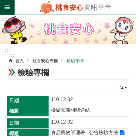
跳到主要內容區塊
:::
進
階
搜
尋
:::
:::
首頁
桃食安心專欄
檢驗專欄
業
者
檢驗專欄
登
錄
專
區
110-12-02
受
檢驗知識相關連結
影
110-12-02
響
油
食品藥物管理署 - 公告檢驗方法