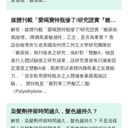
要遵循「醬油製...
媒體刊載「愛喝寶特瓶慘了!研究證實『糖尿病風險增』:降胰島素敏感性」乙文，是否為事實？
解答：媒體刊載「愛喝寶特瓶慘了!研究證實『糖尿病
風險增』:降胰島素敏感性」乙文，是否為事實？ 查
該份報導所引述美國加州理工州立大學研究團隊於
「糖尿病」期刊發表之研究，係針對「雙酚A」物質
進行人體試驗後之研究成果，該研究透過每日攝食固
定濃度之雙酚A後，觀察受試者體內胰島素之反應能
力，「並非飲用寶特瓶水之人體攝食暴露風險試
驗」。 寶特瓶是「聚對苯二甲酸乙二酯
（Polyethylene ...
染髮劑停留時間越久，髮色越持久？
解答：染髮劑停留時間越久，髮色越持久？ 不是這樣