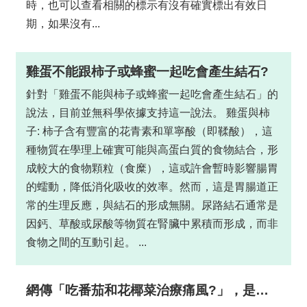
首
時，也可以查看相關的標示有沒有確實標出有效日
頁
期，如果沒有...
桃
園
雞蛋不能跟柿子或蜂蜜一起吃會產生結石?
市
針對「雞蛋不能與柿子或蜂蜜一起吃會產生結石」的
政
說法，目前並無科學依據支持這一說法。 雞蛋與柿
府
子: 柿子含有豐富的花青素和單寧酸（即鞣酸），這
意
種物質在學理上確實可能與高蛋白質的食物結合，形
見
成較大的食物顆粒（食糜），這或許會暫時影響腸胃
回
的蠕動，降低消化吸收的效率。然而，這是胃腸道正
饋
常的生理反應，與結石的形成無關。尿路結石通常是
因鈣、草酸或尿酸等物質在腎臟中累積而形成，而非
政
府
食物之間的互動引起。 ...
網
站
網傳「吃番茄和花椰菜治療痛風?」，是真的嗎?
資
料