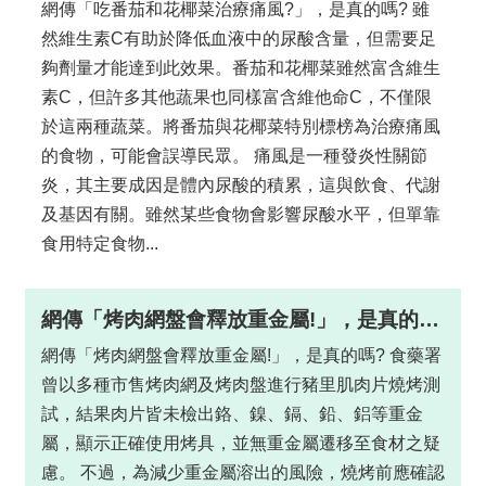
網傳「吃番茄和花椰菜治療痛風?」，是真的嗎? 雖
開
然維生素C有助於降低血液中的尿酸含量，但需要足
放
夠劑量才能達到此效果。番茄和花椰菜雖然富含維生
宣
素C，但許多其他蔬果也同樣富含維他命C，不僅限
告
於這兩種蔬菜。將番茄與花椰菜特別標榜為治療痛風
網
的食物，可能會誤導民眾。 痛風是一種發炎性關節
站
炎，其主要成因是體內尿酸的積累，這與飲食、代謝
安
及基因有關。雖然某些食物會影響尿酸水平，但單靠
全
食用特定食物...
政
策
網傳「烤肉網盤會釋放重金屬!」，是真的嗎?
隱
私
網傳「烤肉網盤會釋放重金屬!」，是真的嗎? 食藥署
權
曾以多種市售烤肉網及烤肉盤進行豬里肌肉片燒烤測
政
試，結果肉片皆未檢出鉻、鎳、鎘、鉛、鋁等重金
策
屬，顯示正確使用烤具，並無重金屬遷移至食材之疑
慮。 不過，為減少重金屬溶出的風險，燒烤前應確認