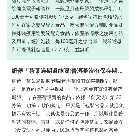
甜可能導致過動」，此說法並非事實。 1.依據台大醫
院健康電子報資料，一般足月產母親的成熟母乳，每
桃
100毫升可提供乳糖6.7-7.8克。經查衛福部查驗登記
食
安
許可在案之嬰兒配方食品、較大嬰兒配方輔助食品及
心
特殊醫療用途嬰兒配方食品，依產品標示之使用方法
專
及用量，經沖泡後，每100毫升之糖含量，與前述母
欄
乳可提供乳糖含量6.7-7.8克，並無明...
常
用
網傳「茶葉過期還能喝!普洱茶沒有保存期限?」影片，是真的嗎?
連
網傳「茶葉過期還能喝!普洱茶沒有保存期限?」影
結
片，是真的嗎? 片中提及「理論上茶葉其實沒有保存
網
期限」 ，在臺灣販賣的食品，依據《食安法》第 22
站
條第 1 項第 7 款的規定，只要是「包裝食品」就必須
導
標示有效日期，茶葉也是食品的一種，所以即使是普
覽
洱茶的茶磚、茶餅，或是任何的包裝茶葉，都涵蓋在
《食安法》的規範內，民眾購買有完整包裝的茶葉
回