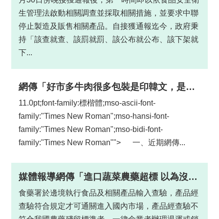
品
生管理法啟動相關調查並採取相關措施，並要求中聯
事
停止製造及販售相關產品。自接獲通報迄今，政府秉
件
持「該查就查、該罰就罰、該公布就公布、該下架就
專
區
下...
最
新
網傳「好市多牛肉很多包裝是印韓文，是韓國驗出萊克多巴胺超標後退回美國，再運到台灣」，請問是真的嗎？
消
11.0pt;font-family:標楷體;mso-ascii-font-
息
family:"Times New Roman";mso-hansi-font-
family:"Times New Roman";mso-bidi-font-
食
family:"Times New Roman""> 一、近期網傳...
品
業
者
媒體報導網傳「進口蔬菜農藥超標 以為沒吃，菜販曝真相」
專
區
食藥署於邊境執行食品及相關產品輸入查驗，產品經
查驗符合規定才可通關進入國內市場，產品經查驗不
食