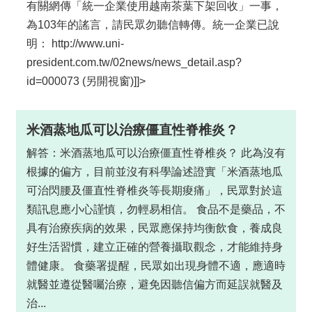
有關網傳「統一企業使用越南茶葉下架回收」一事，
為103年的謠言，請民眾勿聽信轉傳。統一企業已說
明： http://www.uni-
president.com.tw/02news/news_detail.asp?
id=000073 (另開視窗)]]>
米酒蒸地瓜可以治療僵直性脊椎炎？
解答：米酒蒸地瓜可以治療僵直性脊椎炎？ 此為沒有
根據的偏方，目前並沒有科學論述證實「米酒蒸地瓜
可治閃腰及僵直性脊椎炎等長期痠痛」，民眾對於這
類訊息應小心謹慎，勿輕易相信。 食品不是藥品，不
具有治療疾病的效果，民眾應保持均衡飲食，養成良
好生活習慣，建立正確的營養攝取觀念，才能維持身
體健康。 食藥署提醒，民眾如出現身體不適，應適時
就醫並遵從醫囑治療，避免因聽信偏方而延誤就醫及
治...