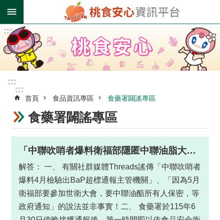
跳到主要內容區塊
:::
進
階
搜
尋
:::
:::
首頁
食品資訊專區
食藥署闢謠專區
業
者
食藥署闢謠專區
登
錄
專
「中聯吹哨者爆料衛福部隱匿中聯油脂大豆沙拉油檢出苯(a)駢芘（Benzo(a)pyrene，BaP）超標案」為假訊息，食藥署嚴正澄清。
區
解答： 一、 有關社群媒體Threads謠傳「中聯吹哨者
受
爆料4月檢驗出BaP超標通報主管機關」、「因為5月
影
衛福部要參加世衛大會，要中聯油酯所有人保密，等
響
政府通知」的說法並非事實！二、 食藥署於115年6
油
月30日傍晚接獲通報後，第一時間即以依食品安全衛