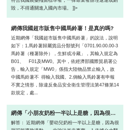
符合我國農藥殘留標準者，一律命業者辦理退運或銷
材
毀，不得通關進入國內市場。 ]]>
揭
露
專
網傳我國超市販售中國馬鈴薯！是真的嗎?
區
近期網傳「我國超市販售中國馬鈴薯」的說法，說明
查
如下：1.馬鈴薯歸屬貨品分類號列「0701.90.00.00-3
驗
馬鈴薯（種薯除外），生鮮或冷藏」，其輸入規定為
結
B01、 F01及MW0。其中，依經濟部國際貿易署公
果
告，輸入規定「MW0」係指大陸物品禁止輸入，故
專
中國馬鈴薯不 得輸入我國。2.倘輸入馬鈴薯有申報
區
不實之情形，除違反食品安全衛生管理法第47條第14
食
款規定，處...
品
資
訊
網傳「小朋友奶粉一半以上是糖，因為很甜可能導致過動」的說法，屬於錯誤訊息。提醒民眾切勿轉傳，以免造成不必要的誤解與恐慌。
專
解答： 近期網傳「嬰幼兒奶粉一半以上是糖，因為很
區