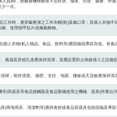
配膳人員)時，經醫療機構檢查Ａ型肝炎、傷寒、出疹、膿瘡、外
至少一次。
人員)工作時，應穿戴整潔之工作衣帽(鞋)及戴口罩；其個人衣物
彩繪、使用指甲貼片或佩戴飾物。
人員)個人衣物(私人物品、食品、飲料等)應區隔或專區存放。有
口、風扇及其他孔道應保持清潔，並應設置防止病媒侵入之設施(
隨時清掃，保持清潔。 牆壁、支柱、地面、樓板或天花板應保持
煙機等)與器具等食品接觸面及食品製備使用之機械、器具(作業台)
機具(掃地用具、清潔劑等)應與食材或食品容器具包裝區隔及專區