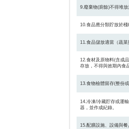
9.廢棄物(廚餘)不得
10.食品應分類貯放於
11.食品儲放適當（蔬
12.食材及原物料(含
存放，不得與效期內食
13.食物檢體留存(整
14.冷凍/冷藏貯存或
器，並作成紀錄。
15.配膳設施、設備