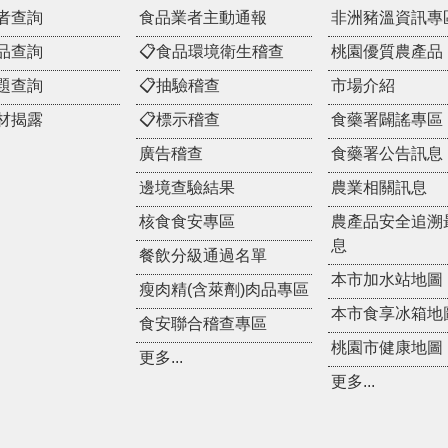
者查詢
食品業者主動通報
非洲豬溫資訊專
品查詢
📋食品環境衛生稽查
桃園優質農產品
題查詢
📋抽驗稽查
市場介紹
材揭露
📋標示稽查
食藥署闢謠專區
廣告稽查
食藥署公告訊息
邊境查驗結果
農業相關訊息
核食食安專區
農產品安全追溯
息
餐飲分級通過名單
本市加水站地圖
瘦肉精(含萊劑)肉品專區
本市食享冰箱地
食安聯合稽查專區
桃園市健康地圖
更多...
更多...