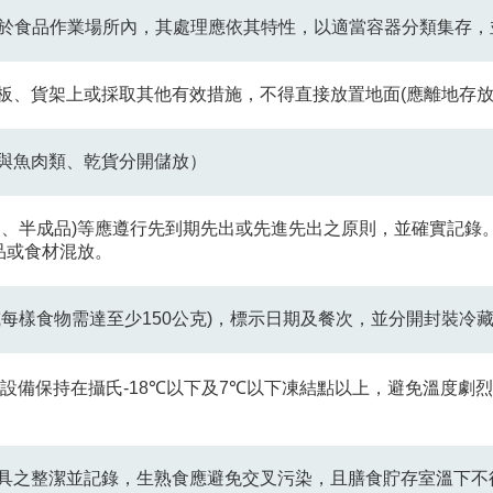
堆放於食品作業場所內，其處理應依其特性，以適當容器分類集存
棧板、貨架上或採取其他有效措施，不得直接放置地面(應離地存
菜與魚肉類、乾貨分開儲放）
成品、半成品)等應遵行先到期先出或先進先出之原則，並確實記錄
品或食材混放。
份或每樣食物需達至少150公克)，標示日期及餐次，並分開封裝冷
運輸設備保持在攝氏-18℃以下及7℃以下凍結點以上，避免溫度
與餐具之整潔並記錄，生熟食應避免交叉污染，且膳食貯存室溫下