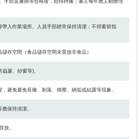
傷、手部皮膚病等合格後，始得聘僱；雇主每年應主動辦理
不得帶入作業場所。人員手部經常保持清潔；不得蓄留指
食品儲存空間（食品儲存空間未置放非食品）
防蟲簾、紗窗等)。
清潔，避免避免長黴、剝落、積塵、納垢或結露等現象。
等應保持清潔。
存放。