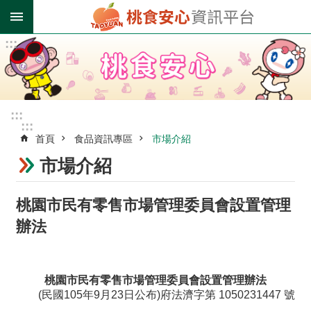
跳到主要內容區塊
:::
進
階
搜
尋
:::
:::
首頁
食品資訊專區
市場介紹
業
者
市場介紹
登
錄
桃園市民有零售市場管理委員會設置管理
專
區
辦法
受
影
桃園市民有零售市場管理委員會設置管理辦法
響
(民國
105年9月23日公布)府法濟字第 1050231447 號
油