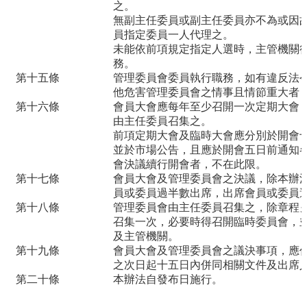
首
之。
無副主任委員或副主任委員亦不為或因
頁
員指定委員一人代理之。
桃
未能依前項規定指定人選時，主管機關
務。
園
第十五條
管理委員會委員執行職務，如有違反法
市
他危害管理委員會之情事且情節重大者
政
第十六條
會員大會應每年至少召開一次定期大會
府
由主任委員召集之。
前項定期大會及臨時大會應分別於開會
意
並於市場公告，且應於開會五日前通知
見
會決議續行開會者，不在此限。
回
第十七條
會員大會及管理委員會之決議，除本辦
饋
員或委員過半數出席，出席會員或委員
第十八條
管理委員會由主任委員召集之，除章程
召集一次，必要時得召開臨時委員會，
政
及主管機關。
府
第十九條
會員大會及管理委員會之議決事項，應
網
之次日起十五日內併同相關文件及出席
站
第二十條
本辦法自發布日施行。
資
料