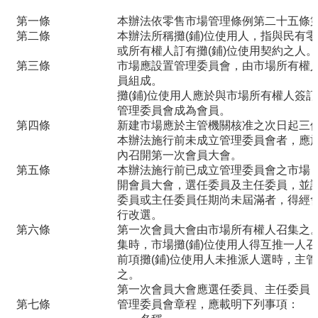
品
第一條
本辦法依零售市場管理條例第二十五條
事
第二條
本辦法所稱攤
(鋪)位使用人，指與民有零
件
或所有權人訂有攤(鋪)位使用契約之人。
專
第三條
市場應設置管理委員會，由市場所有權
區
員組成。
攤
(鋪)位使用人應於與市場所有權人簽
最
管理委員會成為會員。
新
第四條
新建市場應於主管機關核准之次日起三
本辦法施行前未成立管理委員會者，應
消
內召開第一次會員大會。
息
第五條
本辦法施行前已成立管理委員會之市場
開會員大會，選任委員及主任委員，並
食
委員或主任委員任期尚未屆滿者，得經
品
行改選。
業
第六條
第一次會員大會由市場所有權人召集之
者
集時，市場攤
(鋪)位使用人得互推一人
專
前項攤
(鋪)位使用人未推派人選時，主
之。
區
第一次會員大會應選任委員、主任委員
第七條
管理委員會章程，應載明下列事項：
食