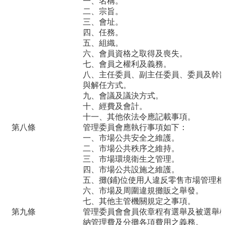
一、名稱。
材
二、宗旨。
揭
三、會址。
露
四、任務。
專
五、組織。
區
六、會員資格之取得及喪失。
七、會員之權利及義務。
八、主任委員、副主任委員、委員及幹
查
與解任方式。
驗
九、會議及議決方式。
結
十、經費及會計。
果
十一、其他依法令應記載事項。
專
第八條
管理委員會應執行事項如下：
區
一、市場公共安全之維護。
二、市場公共秩序之維持。
食
三、市場環境衛生之管理。
四、市場公共設施之維護。
品
五、攤
(鋪)位使用人違反零售市場管理
資
六、市場及周圍違規攤販之舉發。
訊
七、其他主管機關規定之事項。
專
第九條
管理委員會會員依章程有選舉及被選舉
區
納管理費及分攤各項費用之義務。