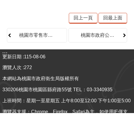
開
放
回上一頁
回最上面
宣
告
桃園市零售市場攤鋪位設置管理辦法
桃園市政府公有零售市場攤鋪位使用收費標準
網
站
:::
安
更新日期
115-08-06
全
瀏覽人次
272
政
策
本網站為桃園市政府衛生局版權所有
隱
330206桃園市桃園區縣府路55號 TEL：03-3340935
私
上班時間：星期一至星期五 上午8:00至12:00 下午1:00至5:00
權
政
瀏覽器支援：Chrome、Firefox、Safari為主，如使用IE僅支
策
援IE 11 或以上版本。