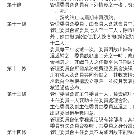
第十條
管理委員會會員有下列情形之一者，喪
桃
一、死亡。
食
二、契約終止或屆期未再續約。
第十一條
管理委員會委員，由會員大會就會員中
安
管理委員會置委員七人至十三人，除市
心
外，餘由攤
(鋪)位使用人按各攤(鋪)位
專
十二人。
欄
委員每三年改選一次。委員因故出缺時
選遞補之。委員缺額達二分之一時，應
常
會補選之。其繼任人之任期至原任期屆
用
第十二條
管理委員會所需業務經費經委員會決議
連
所有權人及會員共同分擔之。其收支情
名義向金融機構設立專戶，並按月製表
結
核通過後公布。
第十三條
管理委員會置主任委員一人，負責綜理
網
主任委員一人襄助主任委員處理會務。
站
主任委員及副主任委員由委員互選之，
導
出席委員過半數同意。
覽
管理委員會依章程規定設有幹部者，其
委員喪失會員資格時，其委員之身分當
回
第十四條
管理委員會主任委員不為或因故不能執