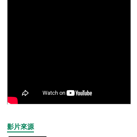
品
事
件
專
區
最
新
消
息
食
品
業
者
專
區
影片來源
食