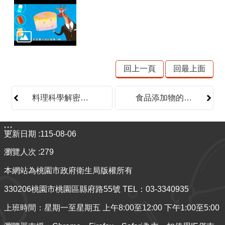
材
揭
露
專
區
回上一頁
回最上面
查
驗
料理科學解密：鬆鬆軟軟的蛋糕是怎麼做出來的
食品添加物的妙用：包裝茶篇
結
果
專
:::
更新日期
115-08-06
區
瀏覽人次
279
食
品
本網站為桃園市政府衛生局版權所有
資
330206桃園市桃園區縣府路55號 TEL：03-3340935
訊
專
上班時間：星期一至星期五 上午8:00至12:00 下午1:00至5:00
區