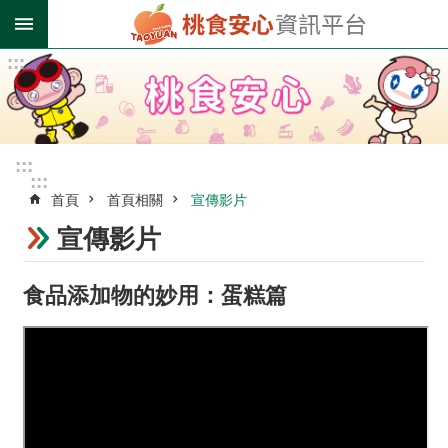
跳到主要內容區塊
:::
進
階
搜
尋
:::
:::
首頁
首頁相關
宣傳影片
業
者
宣傳影片
登
錄
食品添加物的妙用：蛋糕篇
專
區
受
影
響
油