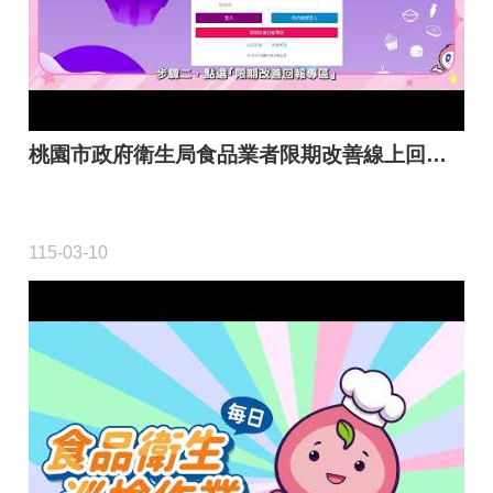
首
頁
桃
園
市
桃園市政府衛生局食品業者限期改善線上回報教學影片
政
府
意
115-03-10
見
回
饋
政
府
網
站
資
料