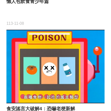
懶人包飲食青少年篇
113-11-08
食安謠言大破解4：恐嚇老梗新解