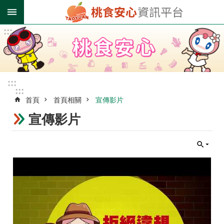
跳到主要內容區塊
:::
進
階
搜
尋
:::
:::
首頁
首頁相關
宣傳影片
業
者
宣傳影片
登
錄
專
區
受
影
響
油