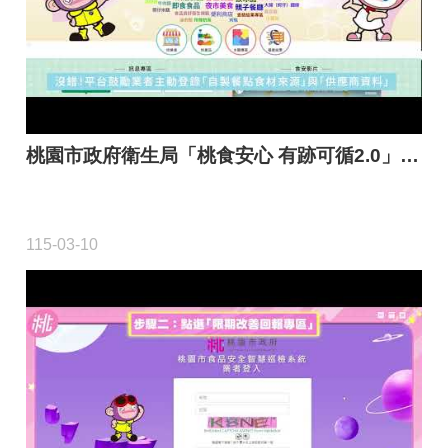
桃
食
安
心
專
欄
桃園市政府衛生局「桃食安心 有跡可循2.0」宣傳影片
常
用
115-03-10
連
結
網
站
導
覽
回