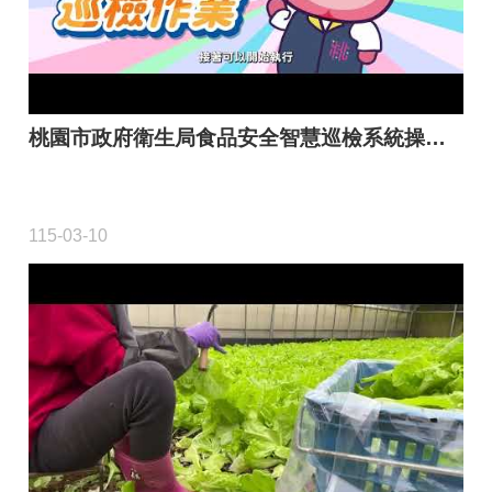
開
放
宣
告
桃園市政府衛生局食品安全智慧巡檢系統操作教學影片
網
站
安
全
115-03-10
政
策
隱
私
權
政
策