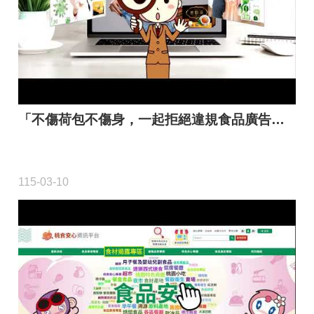
材
揭
露
專
區
查
「不傷荷包不傷身，一起拒絕違規食品廣告吧！」
驗
結
果
專
115-03-10
區
食
品
資
訊
專
區