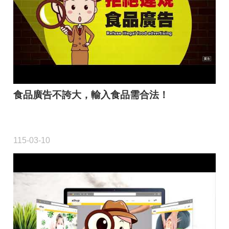
品
事
件
專
區
最
新
食品廣告不誇大，輸入食品需合法！
消
息
食
115-03-10
品
業
者
專
區
食