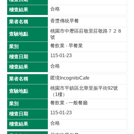
開
合格
放
香漿傳統早餐
宣
告
桃園市中壢區莊敬里莊敬路７２８
號
網
餐飲業 - 早餐業
站
安
115-01-23
全
合格
政
策
匿境IncognitoCafe
桃園市平鎮區北華里振平街92號
隱
（1樓）
私
餐飲業 - 一般餐廳
權
政
115-01-23
策
合格