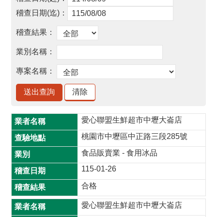
品
事
件
專
區
最
新
消
息
愛心聯盟生鮮超市中壢大崙店
食
桃園市中壢區中正路三段285號
品
食品販賣業 - 食用冰品
業
者
115-01-26
專
合格
區
愛心聯盟生鮮超市中壢大崙店
食