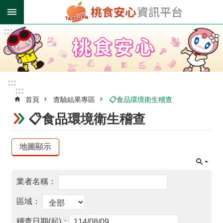
跳到主要內容區塊
:::
進
階
搜
尋
:::
:::
首頁
查驗結果專區
📋食品環境衛生稽查
業
者
📋食品環境衛生稽查
登
錄
專
區
受
影
響
油