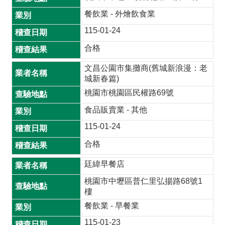
首
餐飲業 - 外燴飲食業
頁
115-01-24
桃
園
合格
市
文昌公園市集攤商(舊城新浪漫：老
政
城新春篇)
府
桃園市桃園區民權路69號
意
食品販賣業 - 其他
見
115-01-24
回
饋
合格
廷緯早餐店
政
府
桃園市中壢區普仁里弘揚路68號1
網
樓
站
餐飲業 - 早餐業
資
115-01-23
料