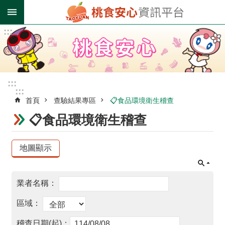
跳到主要內容區塊
:::
進
階
搜
尋
:::
:::
首頁
查驗結果專區
📋食品環境衛生稽查
業
者
📋食品環境衛生稽查
登
錄
專
區
受
影
響
油