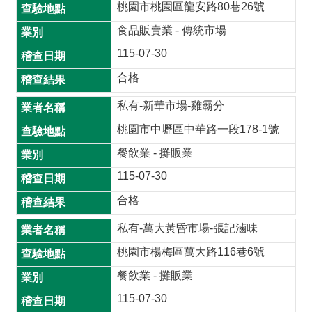
材
桃園市桃園區龍安路80巷26號
揭
食品販賣業 - 傳統市場
露
115-07-30
專
區
合格
查
私有-新華市場-雞霸分
驗
桃園市中壢區中華路一段178-1號
結
餐飲業 - 攤販業
果
專
115-07-30
區
合格
食
私有-萬大黃昏市場-張記滷味
品
桃園市楊梅區萬大路116巷6號
資
訊
餐飲業 - 攤販業
專
115-07-30
區