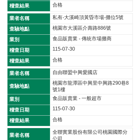
合格
桃
私有-大溪崎頂黃昏市場-攤位5號
食
安
桃園市大溪區介壽路886號
心
食品販賣業 - 傳統市場攤商
專
欄
115-07-30
合格
常
用
自由聯盟中興愛國店
連
桃園市龍潭區中興里中興路290巷8
結
號1樓
食品販賣業 - 一般超市
網
站
115-07-30
導
合格
覽
全聯實業股份有限公司桃園國際分
回
公司