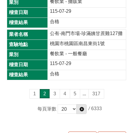
餐飲業 - 攤販業
115-07-29
合格
公有-南門市場-珍滿姨甘蔗雞127攤
桃園市桃園區南昌東街1號
餐飲業 - 一般餐廳
115-07-29
合格
1
2
3
4
5
...
317
/
6333
每頁筆數