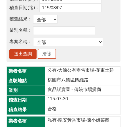
品
事
件
專
區
最
新
消
息
公有-大湳公有零售市場-花東土雞
食
桃園市八德區四維路
品
食品販賣業 - 傳統市場攤商
業
者
115-07-30
專
合格
區
私有-龍安黃昏市場-陳小姐菜攤
食