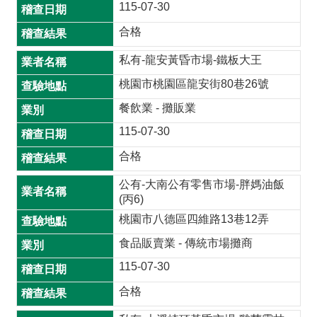
115-07-30
開
合格
放
宣
私有-龍安黃昏市場-鐵板大王
告
桃園市桃園區龍安街80巷26號
網
餐飲業 - 攤販業
站
安
115-07-30
全
合格
政
策
公有-大南公有零售市場-胖媽油飯
(丙6)
隱
桃園市八德區四維路13巷12弄
私
食品販賣業 - 傳統市場攤商
權
政
115-07-30
策
合格