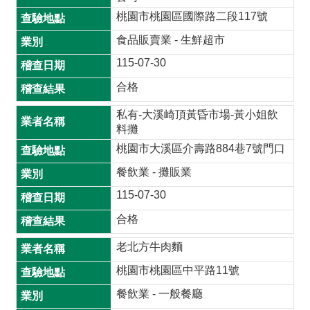
首
桃園市桃園區國際路二段117號
頁
食品販賣業 - 生鮮超市
桃
115-07-30
園
市
合格
政
私有-大溪崎頂黃昏市場-黃小姐飲
府
料攤
意
桃園市大溪區介壽路884巷7號門口
見
餐飲業 - 攤販業
回
饋
115-07-30
合格
政
府
老北方牛肉麵
網
桃園市桃園區中平路11號
站
資
餐飲業 - 一般餐廳
料