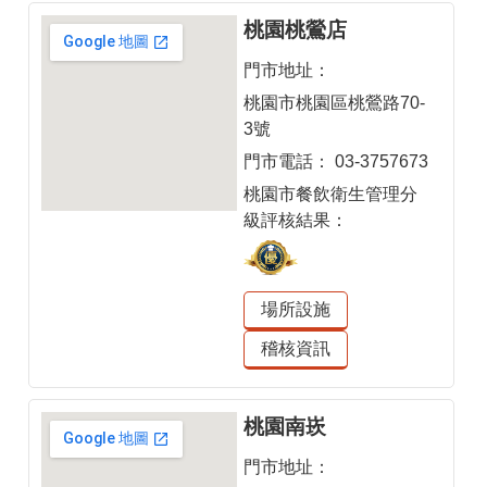
桃園桃鶯店
桃
食
門市地址：
安
桃園市桃園區桃鶯路70-
心
3號
專
門市電話：
03-3757673
欄
桃園市餐飲衛生管理分
常
級評核結果：
用
連
結
場所設施
網
稽核資訊
站
導
覽
桃園南崁
門市地址：
回