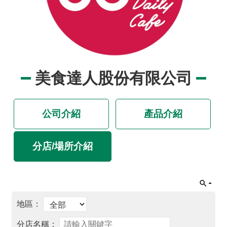
品
事
件
專
區
美食達人股份有限公司
最
新
消
公司介紹
產品介紹
息
食
分店/場所介紹
品
業
者
專
區
食