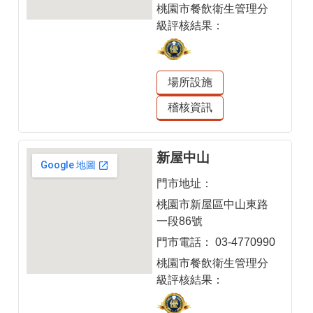
桃園市餐飲衛生管理分
開
級評核結果：
放
宣
告
場所設施
網
稽核資訊
站
安
全
新屋中山
政
策
門市地址：
桃園市新屋區中山東路
隱
一段86號
私
權
門市電話：
03-4770990
政
桃園市餐飲衛生管理分
策
級評核結果：