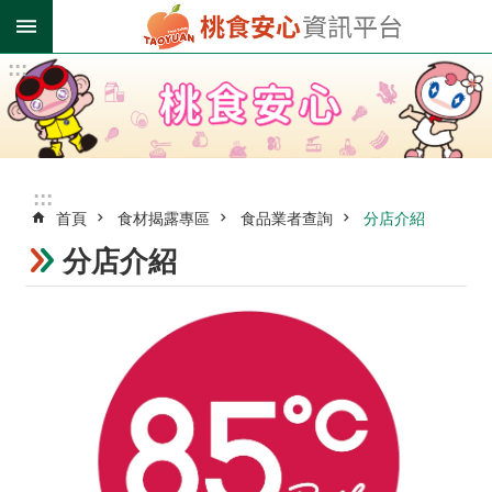
跳到主要內容區塊
:::
進
階
搜
尋
:::
首頁
食材揭露專區
食品業者查詢
分店介紹
業
者
分店介紹
登
錄
專
區
受
影
響
油