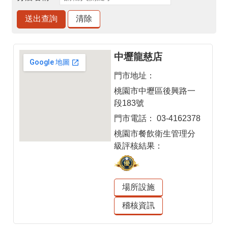
材
揭
露
專
區
中壢龍慈店
門市地址：
查
驗
桃園市中壢區後興路一
結
段183號
果
門市電話：
03-4162378
專
桃園市餐飲衛生管理分
區
級評核結果：
食
品
資
場所設施
訊
稽核資訊
專
區