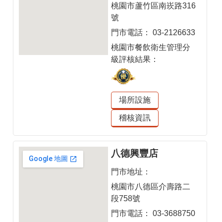
首
桃園市蘆竹區南崁路316
頁
號
門市電話：
03-2126633
桃
園
桃園市餐飲衛生管理分
市
級評核結果：
政
府
場所設施
意
見
稽核資訊
回
饋
八德興豐店
政
門市地址：
府
網
桃園市八德區介壽路二
站
段758號
資
門市電話：
03-3688750
料