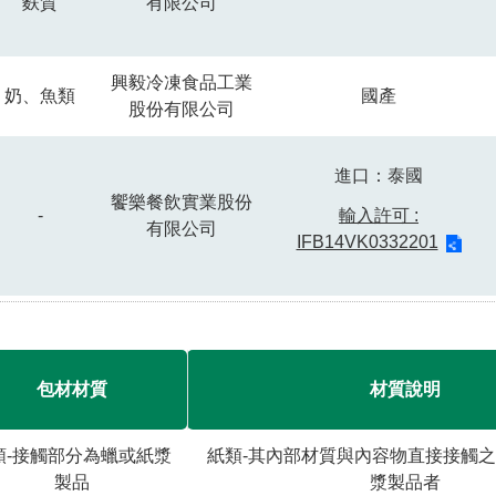
麩質
有限公司
興毅冷凍食品工業
奶、魚類
國產
股份有限公司
進口：泰國
饗樂餐飲實業股份
-
輸入許可 :
有限公司
IFB14VK0332201
包材材質
材質說明
類-接觸部分為蠟或紙漿
紙類-其內部材質與內容物直接接觸
製品
漿製品者