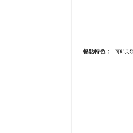
餐點特色
可郎芙