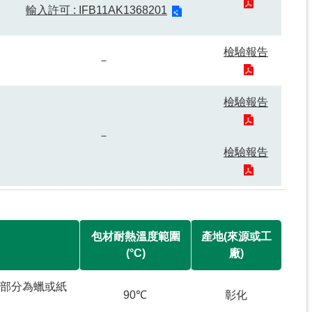
輸入許可 : IFB11AK1368201
檢驗報告
－
檢驗報告
－
檢驗報告
包材耐熱溫度範圍
產地(來源或工
(°C)
廠)
之部分為蠟或紙
90℃
彰化