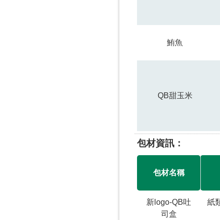
鮪魚
QB甜玉米
包材資訊
包材名稱
新logo-QB吐
紙
司盒