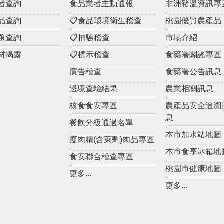
者查詢
食品業者主動通報
非洲豬溫資訊專
品查詢
📋食品環境衛生稽查
桃園優質農產品
題查詢
📋抽驗稽查
市場介紹
材揭露
📋標示稽查
食藥署闢謠專區
廣告稽查
食藥署公告訊息
邊境查驗結果
農業相關訊息
核食食安專區
農產品安全追溯
息
餐飲分級通過名單
本市加水站地圖
瘦肉精(含萊劑)肉品專區
本市食享冰箱地
食安聯合稽查專區
桃園市健康地圖
更多...
更多...