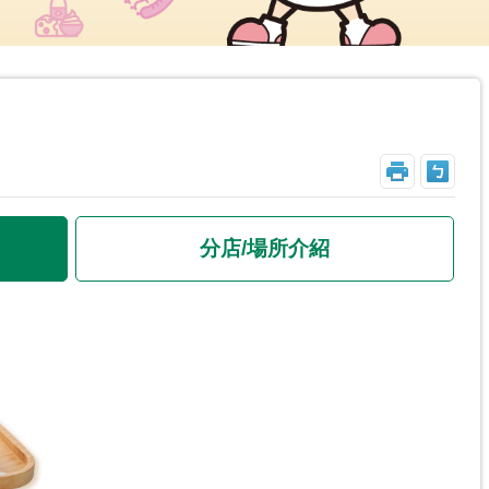
_
分店/場所介紹