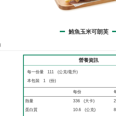
鮪魚玉米可朗芙
類
營養資訊
每一份量
111
(公克/毫升)
本包裝
1
(份)
每份
熱量
336
(大卡)
2
蛋白質
10.6
(公克)
8