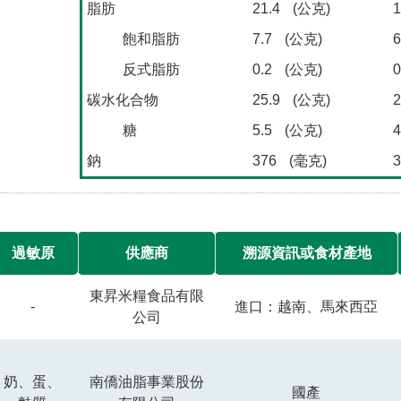
脂肪
21.4
(公克)
1
飽和脂肪
7.7
(公克)
6
反式脂肪
0.2
(公克)
0
碳水化合物
25.9
(公克)
2
糖
5.5
(公克)
4
鈉
376
(毫克)
3
過敏原
供應商
溯源資訊或食材產地
東昇米糧食品有限
-
進口：越南、馬來西亞
公司
奶、蛋、
南僑油脂事業股份
國產