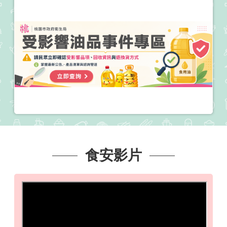
桃
食
安
心
專
欄
常
用
連
結
食安影片
網
站
導
覽
回