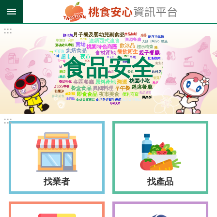
跳到主要內容區塊
:::
進
階
搜
尋
業
者
:::
登
錄
專
區
受
找業者
找產品
影
響
油