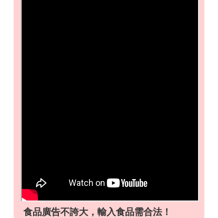
首
頁
桃
園
市
政
府
意
見
回
饋
政
府
網
站
資
食品廣告不誇大，輸入食品需合法！
料