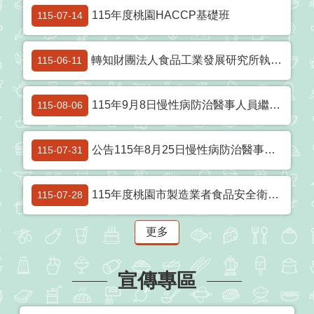
材
115年度桃園HACCP基礎班
115-07-14
揭
露
專
轉知財團法人食品工業發展研究所執行衛生福利部食品藥物管理署委辦計畫，訂於115年6月至9月辦理「115年食品標示法規線上學習課程」共20場次，敬請食品相關業者、有興趣瞭解法規者踴躍報名參加
115-06-11
區
115年9月8日慢性病防治醫事人員繼續教育課程簡章
查
115-08-06
驗
結
公告115年8月25日慢性病防治醫事人員繼續教育課程簡章
115-07-31
果
專
區
115年度桃園市製造業者食品安全衛生教育訓練(9-10月)
115-07-28
食
更多
品
資
訊
宣傳專區
專
區