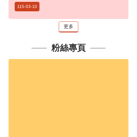
115-03-10
開
放
宣
更多
告
網
粉絲專頁
站
安
全
政
策
隱
私
權
政
策