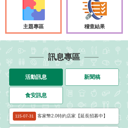
品
事
件
專
主題專區
稽查結果
區
最
新
訊息專區
消
息
食
活動訊息
新聞稿
品
業
食安訊息
者
專
區
客家幣2.0特約店家【延長招募中】
115-07-31
食