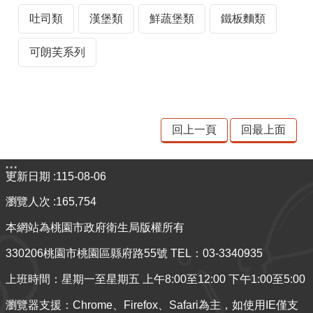
材
吐司類
漢堡類
鮮蔬堡類
鐵板麵類
揭
露
可朗芙系列
專
區
查
驗
回上一頁
回最上面
結
果
:::
專
更新日期
115-08-06
區
瀏覽人次
165,754
食
本網站為桃園市政府衛生局版權所有
品
330206桃園市桃園區縣府路55號 TEL：03-3340935
資
訊
上班時間：星期一至星期五 上午8:00至12:00 下午1:00至5:00
專
區
瀏覽器支援：Chrome、Firefox、Safari為主，如使用IE僅支