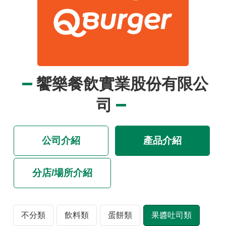
品
事
件
專
區
最
饗樂餐飲實業股份有限公
新
消
司
息
食
公司介紹
產品介紹
品
業
者
分店/場所介紹
專
區
不分類
飲料類
蛋餅類
果醬吐司類
食