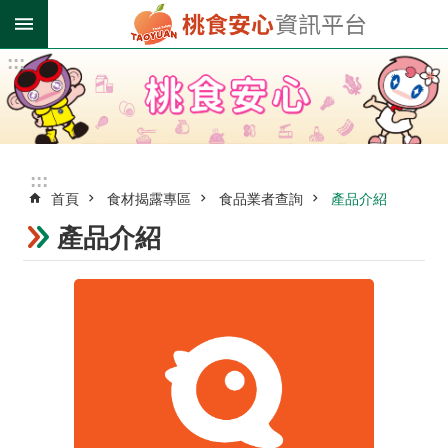
跳到主要內容區塊
:::
進
階
搜
尋
:::
首頁
食材揭露專區
食品業者查詢
產品介紹
業
者
產品介紹
登
錄
專
區
受
影
響
油